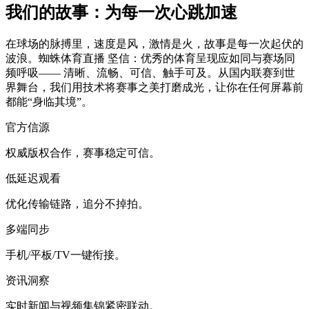
我们的故事：为每一次心跳加速
在球场的脉搏里，速度是风，激情是火，故事是每一次起伏的
波浪。蜘蛛体育直播 坚信：优秀的体育呈现应如同与赛场同
频呼吸—— 清晰、流畅、可信、触手可及。从国内联赛到世
界舞台，我们用技术将赛事之美打磨成光，让你在任何屏幕前
都能“身临其境”。
官方信源
权威版权合作，赛事稳定可信。
低延迟观看
优化传输链路，追分不掉拍。
多端同步
手机/平板/TV一键衔接。
资讯洞察
实时新闻与视频集锦紧密联动。