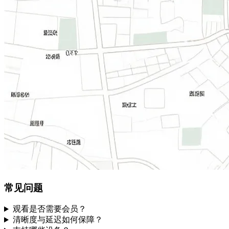
常见问题
观看是否需要会员？
清晰度与延迟如何保障？