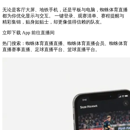
无论是客厅大屏、地铁手机，还是平板与电脑，蜘蛛体育直播
都为你优化显示与交互。 一键登录、观赛清单、赛程提醒与
精彩集锦，贴身如贴士，却更像值得信赖的队友。
立即下载 App
前往直播间
热门搜索：蜘蛛体育直播直播、蜘蛛体育直播会员、蜘蛛体育
直播赛事直播、足球直播平台、篮球直播平台。